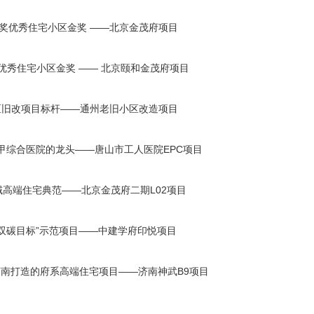
奖优秀住宅小区金奖 ——北京金茂府项目
优秀住宅小区金奖 —— 北京颐和金茂府项目
区旧改项目标杆——通州老旧小区改造项目
甲综合医院的龙头——唐山市工人医院EPC项目
域高端住宅典范——北京金茂府二期L02项目
“双碳目标”示范项目——中建学府印悦项目
济南打造的府系高端住宅项目——济南神武B9项目