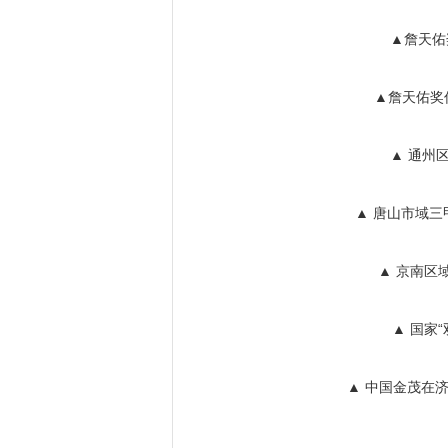
▲詹天佑
▲詹天佑奖
▲ 通州
▲ 唐山市域三
▲ 京南区
▲ 国家
▲ 中国金茂在