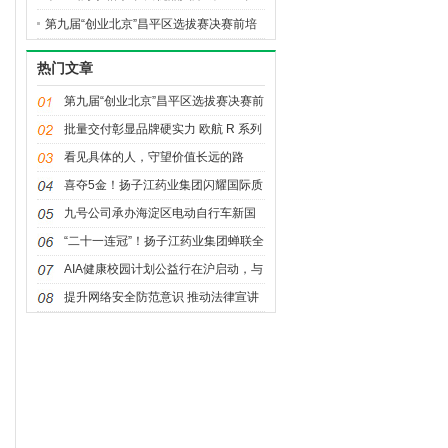
田优品系列展销活动走进天津多地
第九届“创业北京”昌平区选拔赛决赛前培
训顺利开展
热门文章
第九届“创业北京”昌平区选拔赛决赛前
培训顺利开展
批量交付彰显品牌硬实力 欧航 R 系列
超卡擎动城际物流高效新未来
看见具体的人，守望价值长远的路
——中国基金会发展论坛2025年会闭
喜夺5金！扬子江药业集团闪耀国际质
幕
量舞台
九号公司承办海淀区电动自行车新国
标安全科普活动
“二十一连冠”！扬子江药业集团蝉联全
国医药行业 QC小组成果发表一等奖总
AIA健康校园计划公益行在沪启动，与
数冠军
IB课程共筑学生幸福力
提升网络安全防范意识 推动法律宣讲
与志愿服务融合