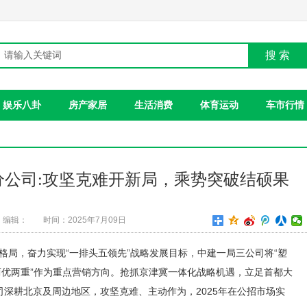
搜 索
娱乐八卦
房产家居
生活消费
体育运动
车市行情
分公司:攻坚克难开新局，乘势突破结硕果
编辑：
时间：2025年7月09日
作格局，奋力实现“一排头五领先”战略发展目标，中建一局三公司将“塑
两优两重”作为重点营销方向。抢抓京津冀一体化战略机遇，立足首都大
深耕北京及周边地区，攻坚克难、主动作为，2025年在公招市场实