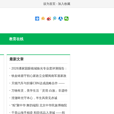
设为首页
-
加入收藏
教育在线
最新文章
2026潘家园眼镜城验光专业度评测报告：
一泽眼镜领跑”数据化配镜”新赛道
铁血铸盾守初心家政立业耀闽南军盾家政
公司创业故事
天猫汽车与炽爆CBN达成战略合作 ——
探索线上交易与线下属地服务协同发展的
万物有灵，美学生活「灵境·白族」非遗特
机车消费新模式
展定档端午，开启东方美学新体验
澄澈眸光守本心，半生风骨见赤诚
“粽”聚中华 舞韵端阳 北京中华民族博物院
端午游园会盛大启幕
千里山海手相牵 和田优品入津城 ——和