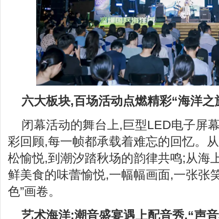
六大板块,百场活动点燃精彩“海洋之
闭幕活动的舞台上,巨型LED电子屏
彩回顾,每一帧都承载着难忘的回忆。从C
松愉悦,到潮汐踏秋场的韵律共鸣;从海
鲜美食的味蕾愉悦,一幅幅画面,一张张笑
色”画卷。
艺术海洋:潮音盛宴遇上配音秀,“声