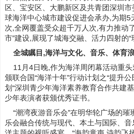
区、宝安区、大鹏新区及共青团深圳市
球海洋中心城市建设促进会承办,为期5天
次,全网覆盖受众超千万人次,有力推动
市”建设,展现了城海交融、活力四射的“
全城瞩目,海洋与文化、音乐、体育
11月4日晚,作为海洋周闭幕活动重头
颁联合国“海洋十年”行动计划之“提升公
划“深圳青少年海洋素养教育合作共建基
少年表演者获颁优秀证书。
“潮湾夜游音乐会”在明华轮广场的璀
乐会融合传统与现代、本土与国际、音
洋主题的视听盛宴。“海韵童声 诗韵飞